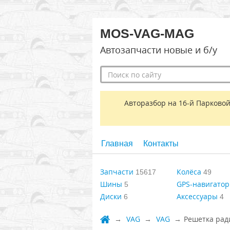
MOS-VAG-MAG
Автозапчасти новые и б/у
Авторазбор на 16-й Парковой
Главная
Контакты
Запчасти
Колёса
15617
49
Шины
GPS-навигато
5
Диски
Аксессуары
6
4
VAG
VAG
Решетка рад