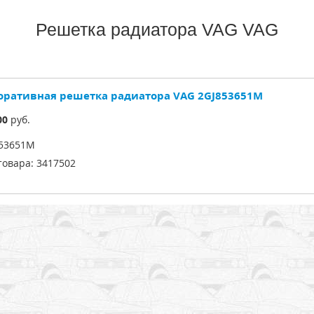
Решетка радиатора VAG VAG
оративная решетка радиатора VAG 2GJ853651M
00
руб.
53651M
товара:
3417502