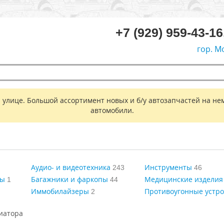
+7 (929) 959-43-16
гор. М
 улице. Большой ассортимент новых и б/у автозапчастей на не
автомобили.
Аудио- и видеотехника
Инструменты
243
46
ры
Багажники и фаркопы
Медицинские изделия
1
44
Иммобилайзеры
Противоугонные устро
2
иатора