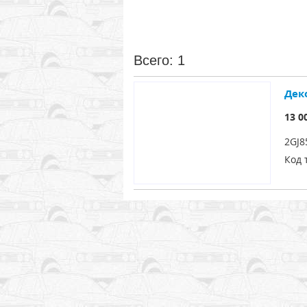
Всего: 1
Дек
13 0
2GJ8
Код 