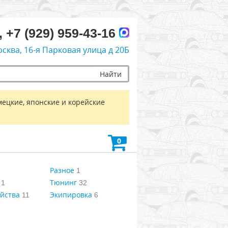
, +7 (929) 959-43-16
осква, 16-я Парковая улица д 20Б
Найти
мецкие, японские и корейские
0
Разное
1
Тюнинг
1
32
йства
Экипировка
11
6