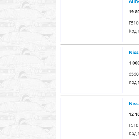
Alm
19 8
F51
Код 
Niss
1 00
656
Код 
Niss
12 1
F51
Код 