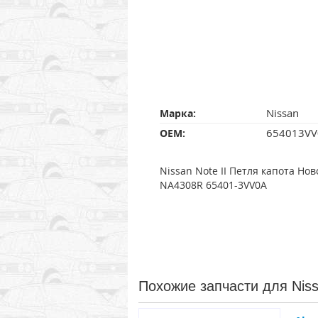
Nissan
Марка:
654013VV
OEM:
Nissan Note II Петля капота Но
NA4308R 65401-3VV0A
Похожие запчасти для Nis