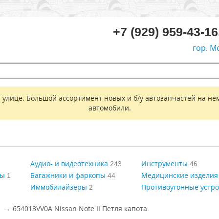
+7 (929) 959-43-16
гор. М
 улице. Большой ассортимент новых и б/у автозапчастей на не
автомобили.
Аудио- и видеотехника
Инструменты
243
46
ры
Багажники и фаркопы
Медицинские изделия
1
44
Иммобилайзеры
Противоугонные устро
2
654013VV0A Nissan Note II Петля капота