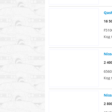
Qash
16 5
F51
Код 
Niss
2 40
6560
Код 
Niss
2 80