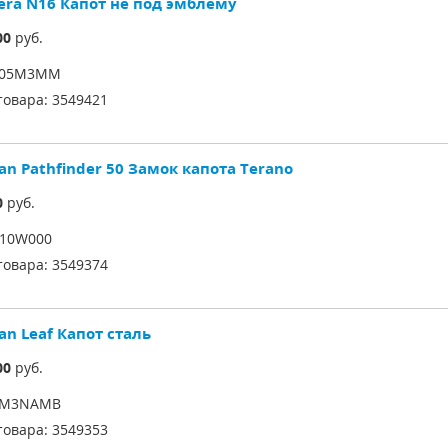
era N16 Капот не под эмблему
00
руб.
005M3MM
товара:
3549421
an Pathfinder 50 Замок капота Terano
0
руб.
010W000
товара:
3549374
an Leaf Капот сталь
00
руб.
0M3NAMB
товара:
3549353