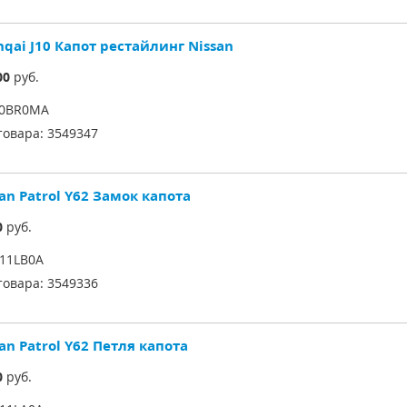
qai J10 Капот рестайлинг Nissan
00
руб.
00BR0MA
товара:
3549347
an Patrol Y62 Замок капота
0
руб.
11LB0A
товара:
3549336
an Patrol Y62 Петля капота
0
руб.