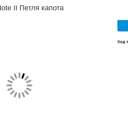
te II Петля капота
Код 