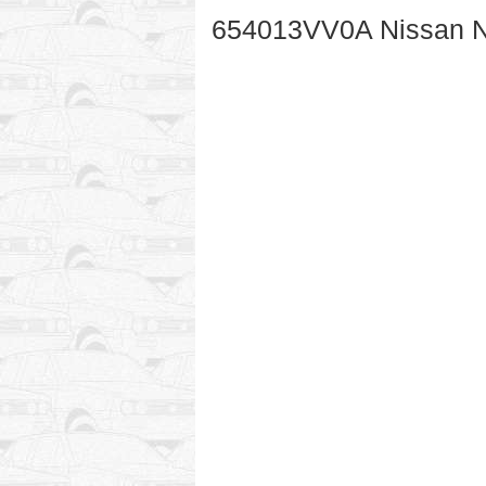
654013VV0A Nissan No