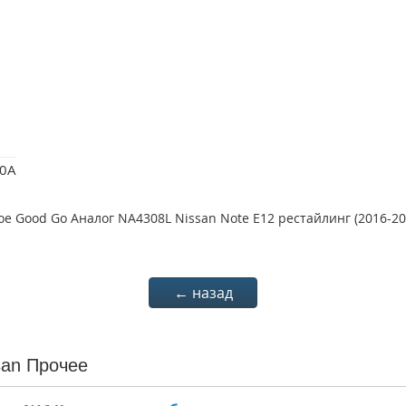
0A
вое Good Go Аналог NA4308L Nissan Note E12 рестайлинг (2016-2
← назад
san Прочее