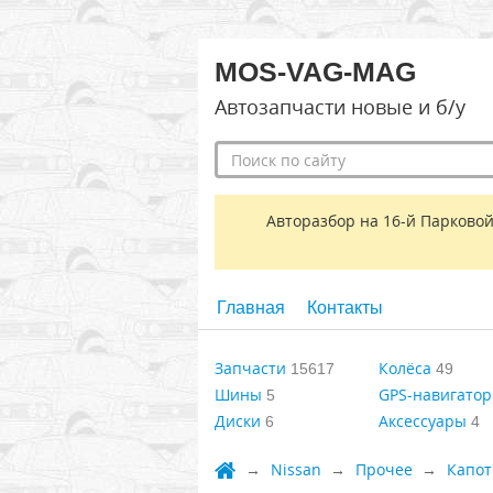
MOS-VAG-MAG
Автозапчасти новые и б/у
Авторазбор на 16-й Парковой
Главная
Контакты
Запчасти
Колёса
15617
49
Шины
GPS-навигато
5
Диски
Аксессуары
6
4
Nissan
Прочее
Капот