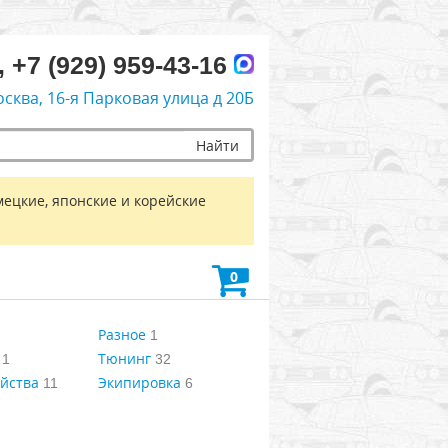
, +7 (929) 959-43-16
осква, 16-я Парковая улица д 20Б
Найти
мецкие, японские и корейские
0
Разное
1
Тюнинг
1
32
йства
Экипировка
11
6