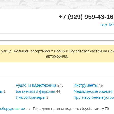
+7 (929) 959-43-16
гор. М
 улице. Большой ассортимент новых и б/у автозапчастей на не
автомобили.
Аудио- и видеотехника
Инструменты
243
46
ры
Багажники и фаркопы
Медицинские изделия
1
44
Иммобилайзеры
Противоугонные устро
2
ооборудование
Передняя правая подвеска toyota camry 70