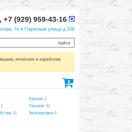
, +7 (929) 959-43-16
осква, 16-я Парковая улица д 20Б
Найти
мецкие, японские и корейские
0
Разное
1
Тюнинг
1
32
йства
Экипировка
11
6