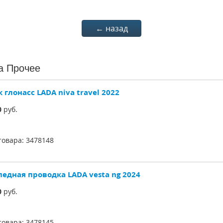
← назад
a Прочее
 глонасс LADA niva travel 2022
0
руб.
товара:
3478148
педная проводка LADA vesta ng 2024
0
руб.
товара:
3478145