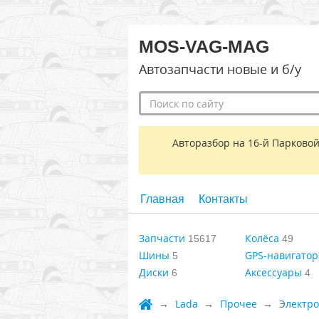
MOS-VAG-MAG
Автозапчасти новые и б/у
Авторазбор на 16-й Парковой
Главная
Контакты
Запчасти
Колёса
15617
49
Шины
GPS-навигато
5
Диски
Аксессуары
6
4
Lada
Прочее
Электр