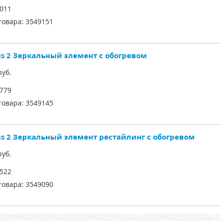
011
товара:
3549151
us 2 Зеркальный элемент с обогревом
уб.
779
товара:
3549145
us 2 Зеркальный элемент рестайлинг с обогревом
уб.
522
товара:
3549090