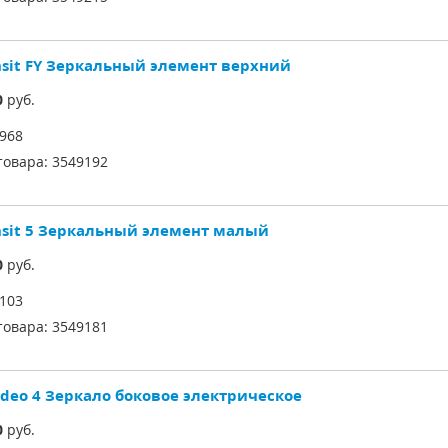
nsit FY Зеркальный элемент верхний
0
руб.
968
товара:
3549192
nsit 5 Зеркальный элемент малый
0
руб.
103
товара:
3549181
deo 4 Зеркало боковое электрическое
0
руб.