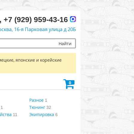
, +7 (929) 959-43-16
осква, 16-я Парковая улица д 20Б
Найти
мецкие, японские и корейские
0
Разное
1
Тюнинг
1
32
йства
Экипировка
11
6