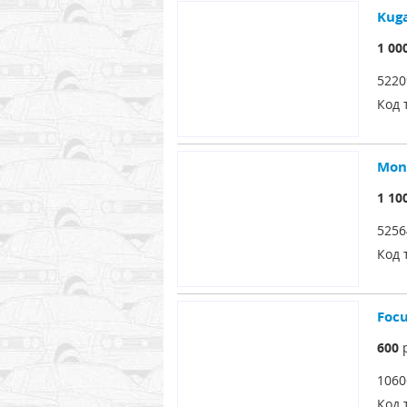
Kug
1 00
5220
Код 
Mon
1 10
5256
Код 
Foc
600
р
1060
Код 