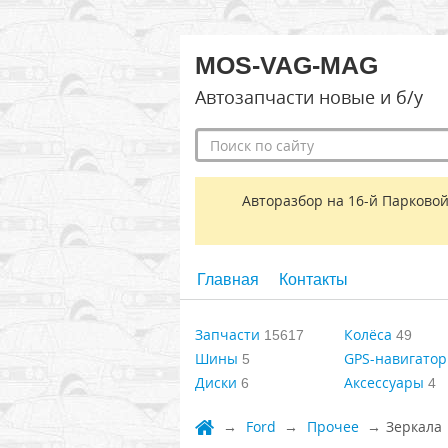
MOS-VAG-MAG
Автозапчасти новые и б/у
Авторазбор на 16-й Парковой
Главная
Контакты
Запчасти
Колёса
15617
49
Шины
GPS-навигато
5
Диски
Аксессуары
6
4
Ford
Прочее
Зеркала