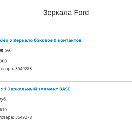
Зеркала Ford
deo 5 Зеркало боковое 9 контактов
00
руб.
000
товара:
3549283
us 1 Зеркальный элемент BASE
уб.
610
товара:
3549278