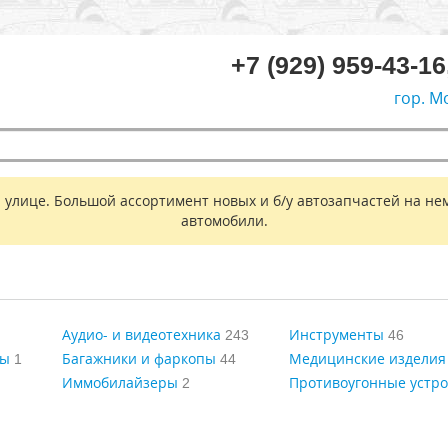
+7 (929) 959-43-16
гор. М
 улице. Большой ассортимент новых и б/у автозапчастей на не
автомобили.
Аудио- и видеотехника
Инструменты
243
46
ры
Багажники и фаркопы
Медицинские изделия
1
44
Иммобилайзеры
Противоугонные устро
2