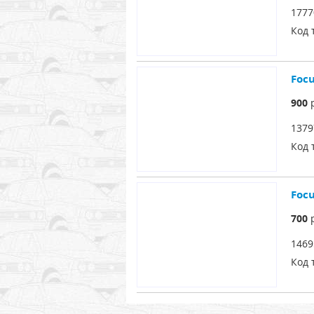
1777
Код 
Foc
900
р
1379
Код 
Foc
700
р
1469
Код 