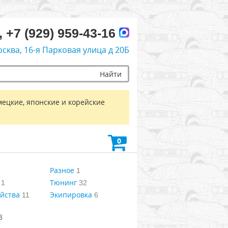
, +7 (929) 959-43-16
осква, 16-я Парковая улица д 20Б
Найти
мецкие, японские и корейские
0
Разное
1
Тюнинг
1
32
йства
Экипировка
11
6
3