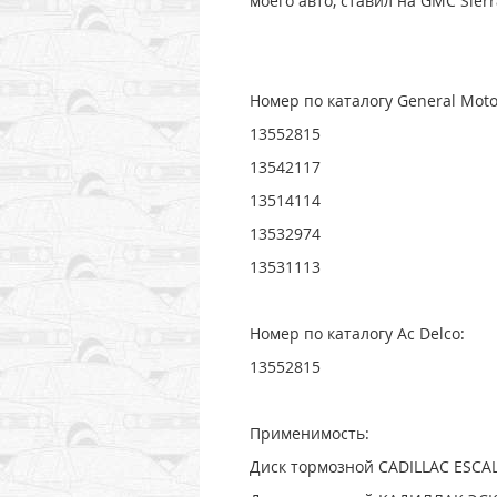
моего авто, ставил на GMC Sier
Номер по каталогу General Moto
13552815
13542117
13514114
13532974
13531113
Номер по каталогу Ac Delco:
13552815
Применимость:
Диск тормозной CADILLAC ESCA