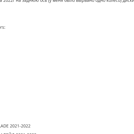
ra 2022г на заднюю ось (у меня было вырвано одно колесо) диск
rs:
LADE 2021-2022