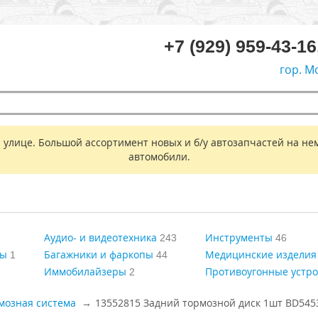
+7 (929) 959-43-16
гор. М
 улице. Большой ассортимент новых и б/у автозапчастей на не
автомобили.
Аудио- и видеотехника
Инструменты
243
46
ры
Багажники и фаркопы
Медицинские изделия
1
44
Иммобилайзеры
Противоугонные устро
2
мозная система
13552815 Задний тормозной диск 1шт BD545