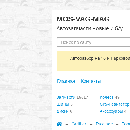
MOS-VAG-MAG
Автозапчасти новые и б/у
Авторазбор на 16-й Парковой
Главная
Контакты
Запчасти
Колёса
15617
49
Шины
GPS-навигато
5
Диски
Аксессуары
6
4
Cadillac
Escalade
Тор